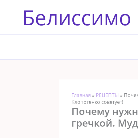
Перейти
Белиссимо
к
содержимому
Главная
»
РЕЦЕПТЫ
»
Почем
Клопотенко советует!
Почему нужн
гречкой. Муд