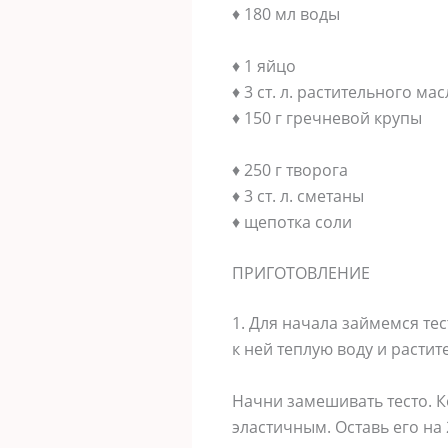
♦ 180 мл воды
♦ 1 яйцо
♦ 3 ст. л. растительного мас
♦ 150 г гречневой крупы
♦ 250 г творога
♦ 3 ст. л. сметаны
♦ щепотка соли
ПРИГОТОВЛЕНИЕ
1. Для начала займемся тес
к ней теплую воду и растит
Начни замешивать тесто. К
эластичным. Оставь его на 