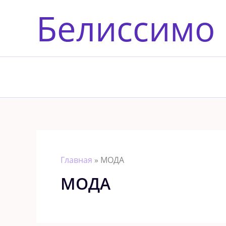
Перейти
Белиссимо
к
содержимому
Главная
»
МОДА
МОДА