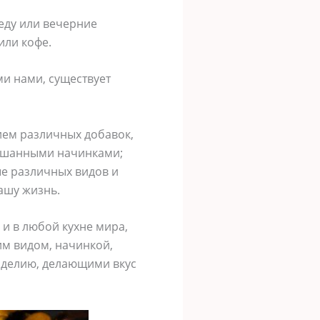
седу или вечерние
или кофе.
и нами, существует
ием различных добавок,
мешанными начинками;
е различных видов и
ашу жизнь.
и в любой кухне мира,
им видом, начинкой,
зделию, делающими вкус