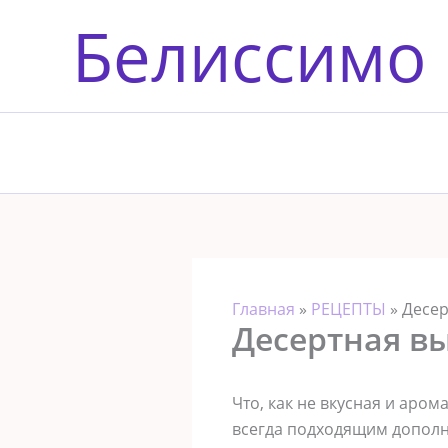
Перейти
Белиссимо
к
содержимому
Главная
»
РЕЦЕПТЫ
»
Десер
Десертная в
Что, как не вкусная и аро
всегда подходящим дополне