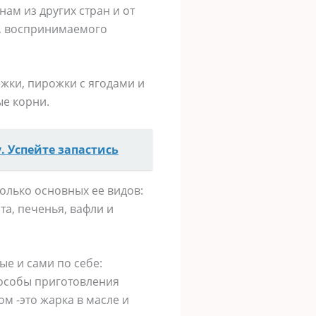
ам из других стран и от
са, воспринимаемого
ежки, пирожки с ягодами и
ые корни.
. Успейте запастись
олько основных ее видов:
та, печенья, вафли и
е и сами по себе:
Способы приготовления
ом -это жарка в масле и