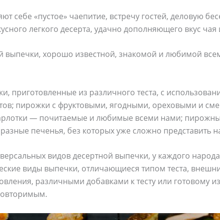
ют себе «пустое» чаепитие, встречу гостей, деловую бе
усного легкого десерта, удачно дополняющего вкус чая 
й выпечки, хорошо известной, знакомой и любимой всем
и, приготовленные из различного теста, с использован
тов; пирожки с фруктовыми, ягодными, ореховыми и с
арлотки — почитаемые и любимые всеми нами; пирожны
разные печенья, без которых уже сложно представить н
ерсальных видов десертной выпечки, у каждого народа 
еские виды выпечки, отличающиеся типом теста, внешн
овления, различными добавками к тесту или готовому и
повторимым.