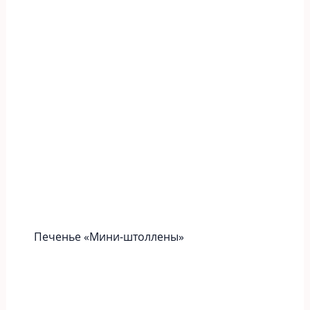
Печенье «Мини-штоллены»