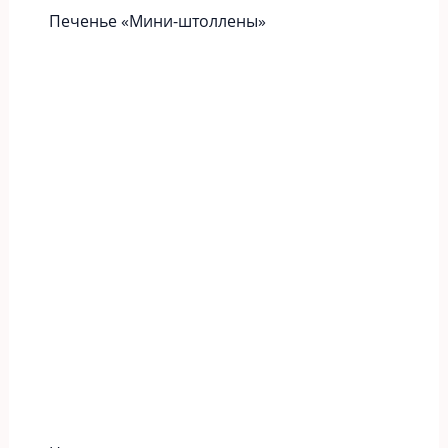
Печенье «Мини-штоллены»