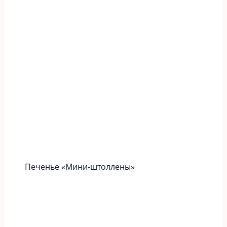
Печенье «Мини-штоллены»