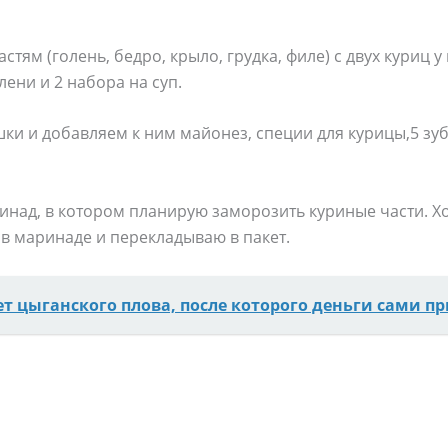
стям (голень, бедро, крыло, грудка, филе) с двух куриц 
ени и 2 набора на суп.
ки и добавляем к ним майонез, специи для курицы,5 зуб
ринад, в котором планирую заморозить куриные части. 
в маринаде и перекладываю в пакет.
ет цыганского плова, после которого деньги сами п