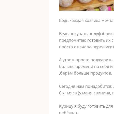
Ведь каждая хозяйка мечта
Ведь покупать полуфабрика
предпочитаю готовить их с
просто с вечера переложи
А утром просто поджарить 
больше времени на себя и с
,берём больше продуктов.
Сегодня нам понадобится: 
6 кг мяса (у меня свинина, 
Курицу я буду готовить для 
ребёнка).