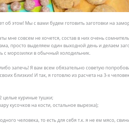
ет об этом! Мы с вами будем готовить заготовки на замо
ты мне совсем не хочется, состав в них очень сомнител
ама, просто выделяем один выходной день и делаем заго
ть с морозилки в обычный холодильник.
либо запечь! Я вам всем обязательно советую попробоват
воих близких! И так, я готовлю из расчета на 3-х челове
2 целые куриные тушки;
пару кусочков на кости, остальное вырезка);
одного человека, то есть для себя т.к. я не ем мясо, сви