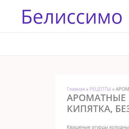
Перейти
Белиссимо
к
содержимому
Главная
»
РЕЦЕПТЫ
»
АРОМА
АРОМАТНЫЕ И
КИПЯТКА, БЕ
Квашеные огурцы холодным