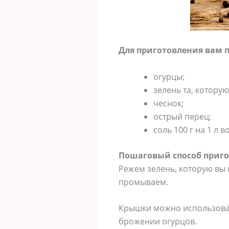
Для приготовления вам 
огурцы;
зелень та, котору
чеснок;
острый перец;
соль 100 г на 1 л в
Пошаговый способ приго
Режем зелень, которую вы
промываем.
Крышки можно использоват
брожении огурцов.