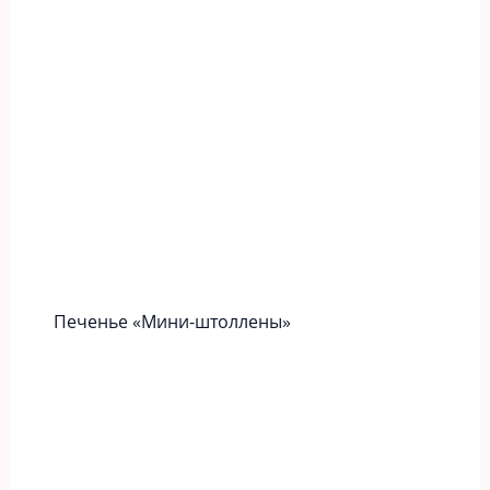
Печенье «Мини-штоллены»