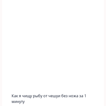
Как я чищу рыбу от чешуи без ножа за 1
минуту