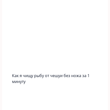
Как я чищу рыбу от чешуи без ножа за 1
минуту