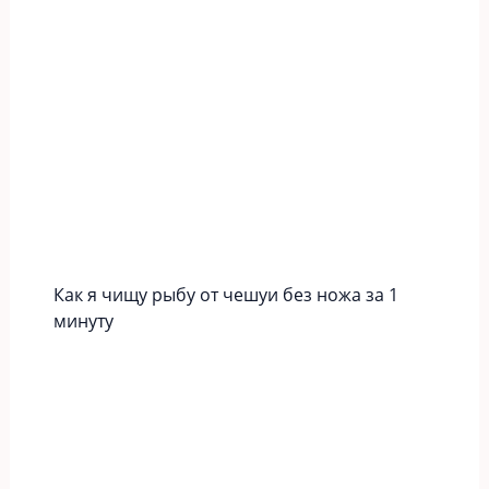
Как я чищу рыбу от чешуи без ножа за 1
минуту