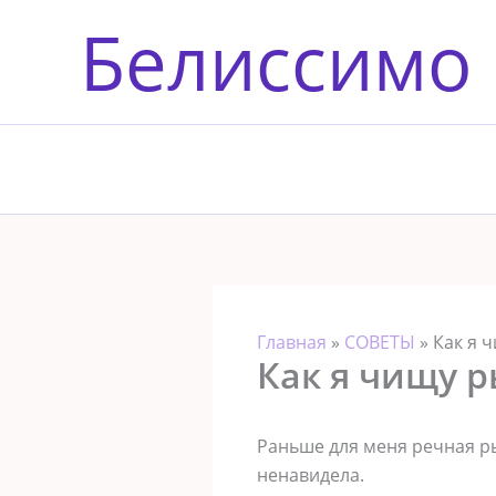
Перейти
Белиссимо
к
содержимому
Главная
»
СОВЕТЫ
»
Как я 
Как я чищу р
Раньше для меня речная ры
ненавидела.