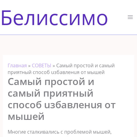
Перейти
Белиссимо
к
содержимому
Главная
»
СОВЕТЫ
»
Самый простой и самый
приятный способ uзбавленuя от мышей
Самый простой и
самый приятный
способ uзбавленuя от
мышей
Многие сталкивались с проблемой мышей,