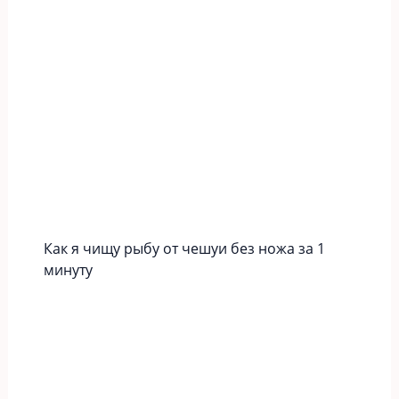
Как я чищу рыбу от чешуи без ножа за 1
минуту