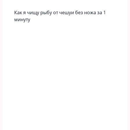
Как я чищу рыбу от чешуи без ножа за 1
минуту