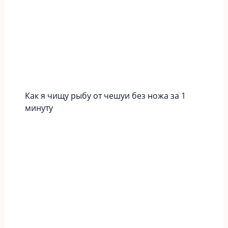
Как я чищу рыбу от чешуи без ножа за 1
минуту