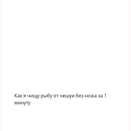
Как я чищу рыбу от чешуи без ножа за 1
минуту