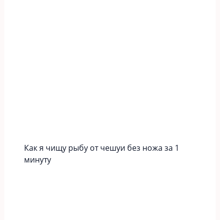
Как я чищу рыбу от чешуи без ножа за 1
минуту