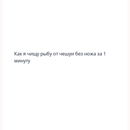
Как я чищу рыбу от чешуи без ножа за 1
минуту