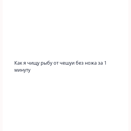
Как я чищу рыбу от чешуи без ножа за 1
минуту