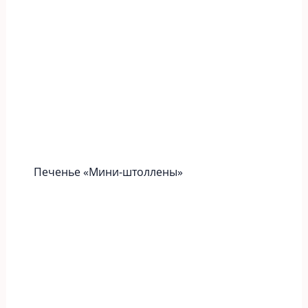
Печенье «Мини-штоллены»