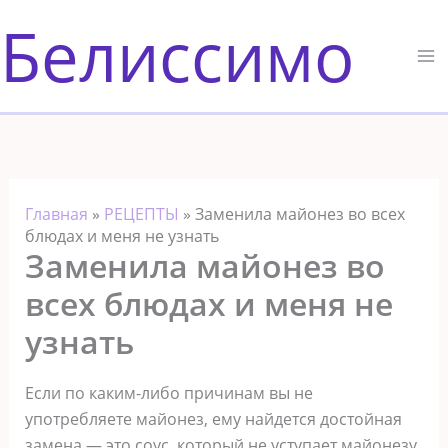
Перейти
Белиссимо
к
содержимому
Главная
»
РЕЦЕПТЫ
»
Заменила майонез во всех
блюдах и меня не узнать
Заменила майонез во
всех блюдах и меня не
узнать
Если по каким-либо причинам вы не
употребляете майонез, ему найдется достойная
замена — это соус, который не уступает майонезу,