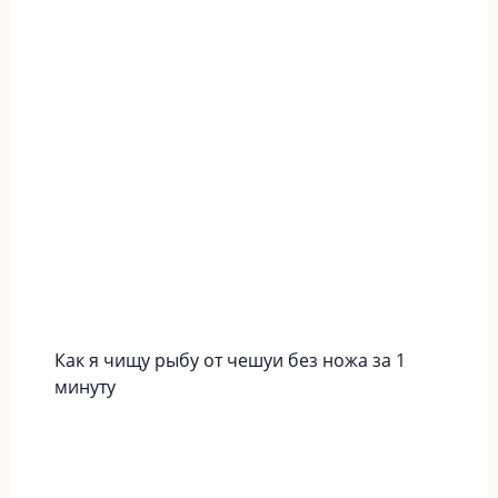
Как я чищу рыбу от чешуи без ножа за 1
минуту