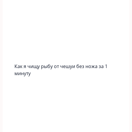
Как я чищу рыбу от чешуи без ножа за 1
минуту