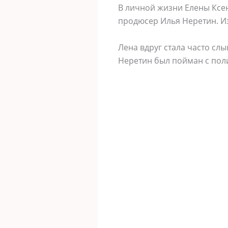
В личной жизни Елены Ксен
продюсер Илья Неретин. И
Лена вдруг стала часто сл
Неретин был пойман с по