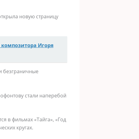
ткрыла новую страницу
е композитора Игоря
ки безграничные
нофонтову стали наперебой
ся в фильмах «Тайга», «Год
еских кругах.