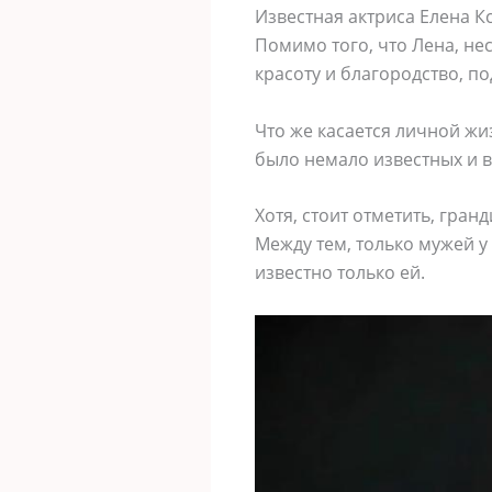
Известная актриса Елена К
Помимо того, что Лена, не
красоту и благородство, п
Что же касается личной жи
было немало известных и 
Хотя, стоит отметить, гра
Между тем, только мужей у
известно только ей.