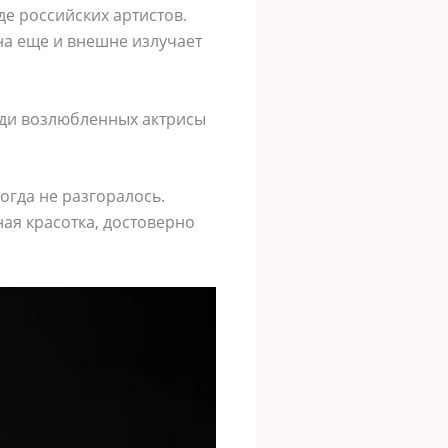
е российских артистов.
на еще и внешне излучает
реди возлюбленных актрисы
огда не разгоралось.
ная красотка, достоверно