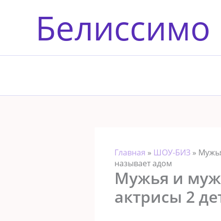
Перейти
Белиссимо
к
содержимому
Главная
»
ШОУ-БИЗ
»
Мужья
называет адом
Мужья и муж
актрисы 2 де