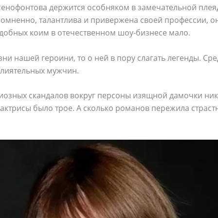
сенофонтова держится особняком в замечательной плеяд
сомненно, талантлива и привержена своей профессии, о
одобных коим в отечественном шоу-бизнесе мало.
зни нашей героини, то о ней в пору слагать легенды. С
влиятельных мужчин.
ндиозных скандалов вокруг персоны изящной дамочки ник
 актрисы было трое. А сколько романов пережила страст