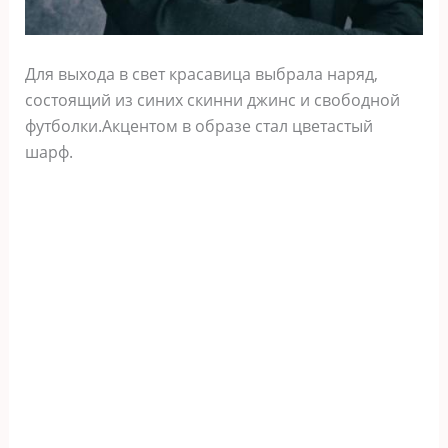
Для выхода в свет красавица выбрала наряд,
состоящий из синих скинни джинс и свободной
футболки.Акцентом в образе стал цветастый
шарф.