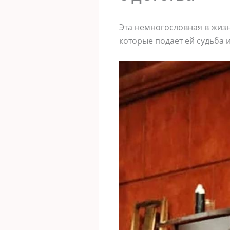
Эта немногословная в жизн
которые подает ей судьба 