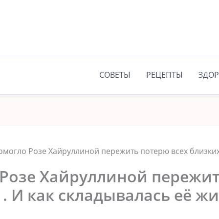
СОВЕТЫ
РЕЦЕПТЫ
ЗДОР
омогло Розе Хайруллиной пережить потерю всех близких 
 Розе Хайруллиной пережи
 . И как складывалась её ж