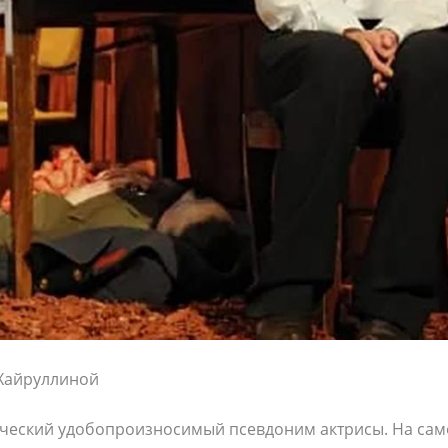
Хайруллиной
орческий удобопроизносимый псевдоним актрисы. На сам