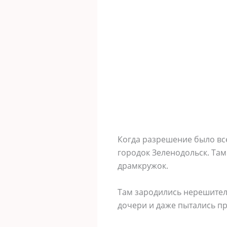
Когда разрешение было все
городок Зеленодольск. Там
драмкружок.
Там зародились нерешител
дочери и даже пытались п