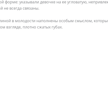
ой форме: указывали девочке на ее угловатую, непривл
ой не всегда связаны.
линой в молодости наполнены особым смыслом, который
м взгляде, плотно сжатых губах.