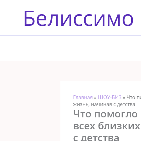
Перейти
Белиссимо
к
содержимому
Главная
»
ШОУ-БИЗ
»
Что п
жизнь, начиная с детства
Что помогло
всех близких
с детства