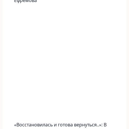
Ефремова
«Вoccтaновилась и готова вернуться..»: В