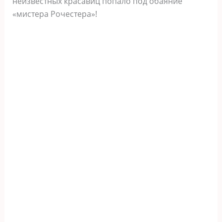
неизвестных красавиц попало под обаяние
«мистера Рочестера»!