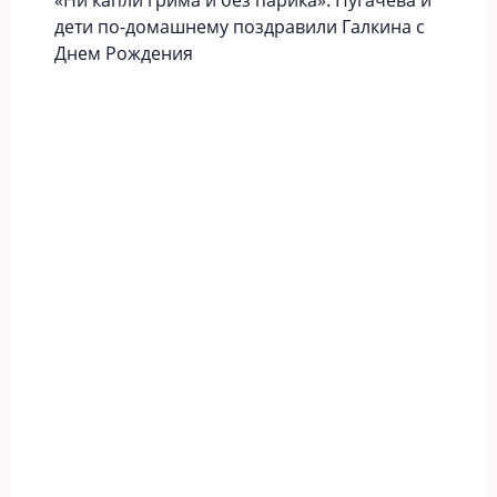
«Ни капли грима и без парика»: Пугачева и
дети по-домашнему поздравили Галкина с
Днем Рождения