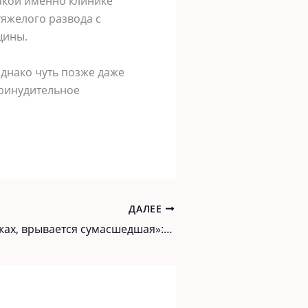
какой именно клинике
тяжелого развода с
щины.
однако чуть позже даже
принудительное
ДАЛЕЕ
«Лежу в трусиках, врывается сумасшедшая»: Волочкова угодила в скандал на приеме у массажиста