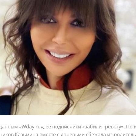
 данным «Wday.ru», ее подписчики «забили тревогу». По
иков Казьмина вместе с дочерьми сбежала из родитель