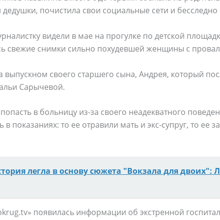
и дедушки, почистила свои социальные сети и бесследно 
урналистку видели в мае на прогулке по детской площадк
ись свежие снимки сильно похудевшей женщины с провал
а выпускном своего старшего сына, Андрея, который пос
тальи Сарычевой.
попасть в больницу из-за своего неадекватного поведен
ь в показаниях: то ее отравили мать и экс-супруг, то ее
стория легла в основу сюжета "Вокзала для двоих":
Vokrug.tv» появилась информации об экстренной госпита