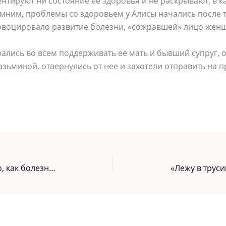
нтируют ни состояние ее здоровья и не раскрывают, в 
мним, проблемы со здоровьем у Алисы начались после 
овоцировало развитие болезни, «сожравшей» лицо жен
ались во всем поддерживать ее мать и бывший супруг, 
азьминой, отвернулись от нее и захотели отправить на 
Наташа Королева показала фото, как болезнь изуродовала ее тело