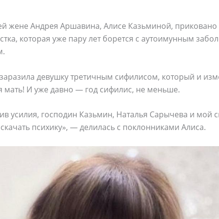
ей жене Андрея Аршавина, Алисе Казьминой, приковано
тка, которая уже пару лет борется с аутоимунным забо
м.
 заразила девушку третичным сифилисом, который и изм
 мать! И уже давно — год сифилис, не меньше.
ив усилия, господин Казьмин, Наталья Сарычева и мой с
аскачать психику», — делилась с поклонниками Алиса.