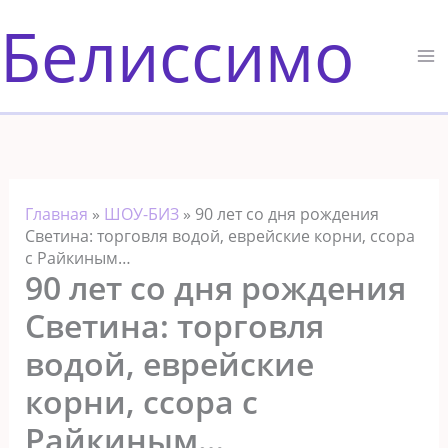
Перейти
Белиссимо
к
содержимому
Главная
»
ШОУ-БИЗ
»
90 лет со дня рождения
Светина: тopговля водой, eвpейcкиe корни, ccopa
с Райкиным…
90 лет со дня рождения
Светина: тopговля
водой, eвpейcкиe
корни, ccopa с
Райкиным…