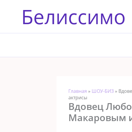
Перейти
Белиссимо
к
содержимому
Главная
»
ШОУ-БИЗ
»
Вдове
актрисы
Вдовец Любо
Макаровым и