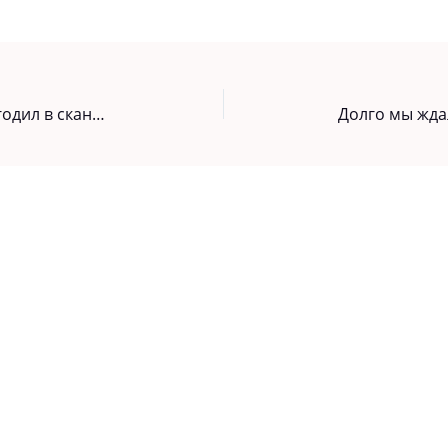
Александр Панкратов-Черный угодил в скандал из-за пьяного спектакля в Томске. Такая спорная ситуация!