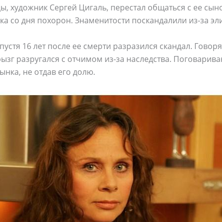
, художник Сергей Цигаль, перестал общаться с ее сы
а со дня похорон. Знаменитости поскандалили из-за э
устя 16 лет после ее смерти разразился скандал. Говоря
ызг разругался с отчимом из-за наследства. Поговарива
ынка, не отдав его долю.