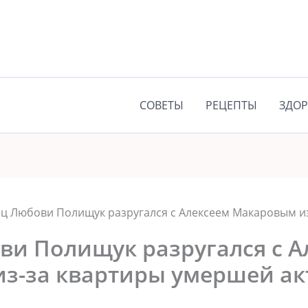
СОВЕТЫ
РЕЦЕПТЫ
ЗДОР
ц Любови Полищук разругался с Алексеем Макаровым и
ви Полищук разругался с А
з-за квартиры умершей а