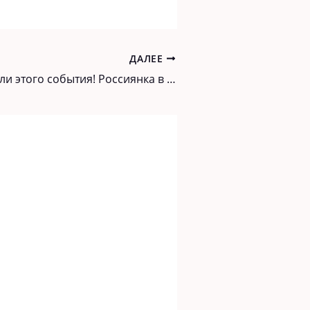
ДАЛЕЕ
Долго мы ждали этого события! Россиянка в первый раз завоевала титул «Миссис Вселенная»