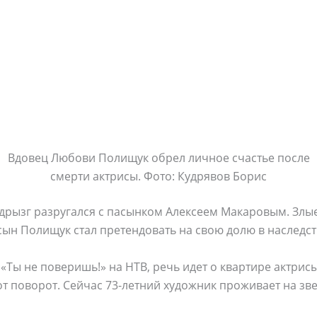
Вдовец Любови Полищук обрел личное счастье после
смерти актрисы. Фото: Кудрявов Борис
вдрызг разругался с пасынком Алексеем Макаровым. Злые
 сын Полищук стал претендовать на свою долю в наследст
«Ты не поверишь!» на НТВ, речь идет о квартире актрис
от поворот. Сейчас 73-летний художник проживает на з