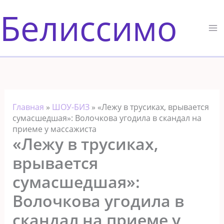
Перейти
Белиссимо
к
содержимому
Главная
»
ШОУ-БИЗ
»
«Лежу в трусиках, врывается
сумасшедшая»: Волочкова угодила в скандал на
приеме у массажиста
«Лежу в трусиках,
врывается
сумасшедшая»:
Волочкова угодила в
скандал на приеме у