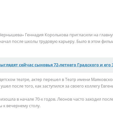
Чернышева» Геннадия Королькова пригласили на главную
начал после школы трудовую карьеру. Было в этом филь
выглядят сейчас сыновья 72-летнего Градского и его
етском театре, актер перешел в Театр имени Маяковског
 ушел после того, как заступился за своего коллегу Евге
оизошла в начале 70-х годов. Леонов часто заходил посл
ы к вечернему столу.