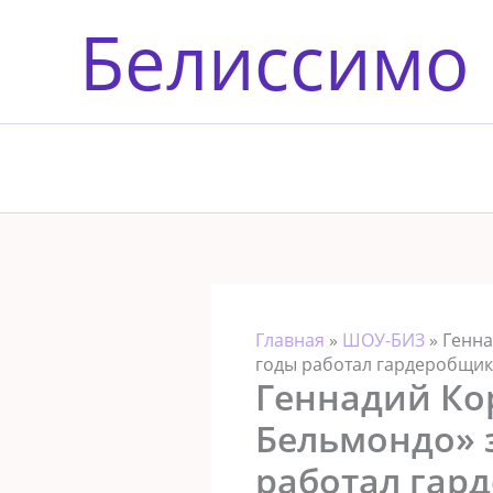
Перейти
Белиссимо
к
содержимому
Главная
»
ШОУ-БИЗ
»
Генна
годы работал гардеробщи
Геннадий Ко
Бельмондо» з
работал гар