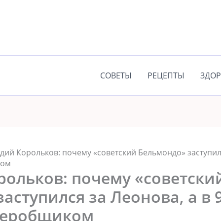
СОВЕТЫ
РЕЦЕПТЫ
ЗДОР
дий Корольков: почему «советский Бельмондо» заступилс
ком
рольков: почему «советски
аступился за Леонова, а в 
деробщиком