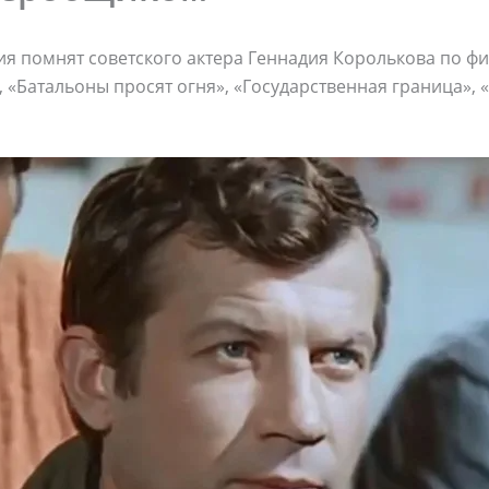
я помнят советского актера Геннадия Королькова по фи
, «Батальоны просят огня», «Государственная граница», 