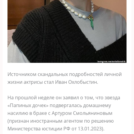
Источником скандальных подробностей личной
жизни актрисы стал Иван Охлобыстин.
На прошлой неделе он заявил о том, что звезда
«Папиных дочек» подвергалась домашнему
насилию в браке с Артуром Смольяниновым
(признан иностранным агентом по решению
Министерства юстиции РФ от 13.01.2023).