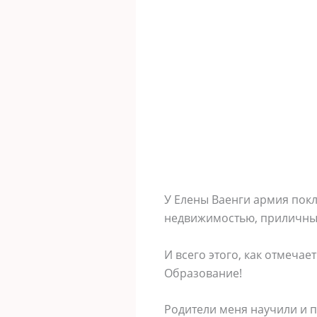
У Елены Ваенги армия пок
недвижимостью, приличны
И всего этого, как отмечае
Образование!
Родители меня научили и пр