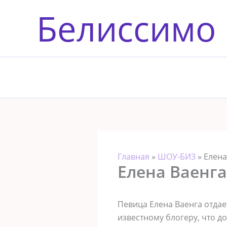
Перейти
Белиссимо
к
содержимому
Главная
»
ШОУ-БИЗ
»
Елена
Елена Ваенг
Певица Елена Ваенга отдае
известному блогеру, что д