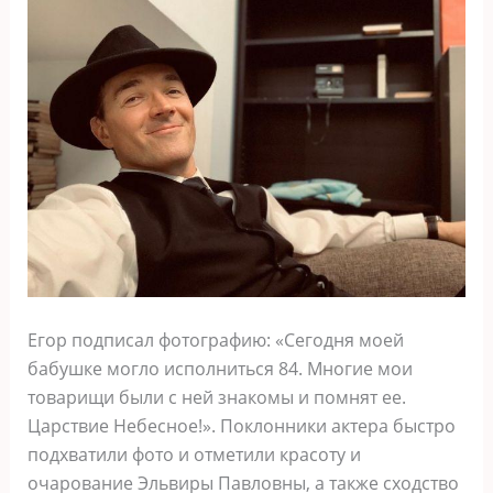
Егор подписал фотографию: «Сегодня моей
бабушке могло исполниться 84. Многие мои
товарищи были с ней знакомы и помнят ее.
Царствие Небесное!». Поклонники актера быстро
подхватили фото и отметили красоту и
очарование Эльвиры Павловны, а также сходство