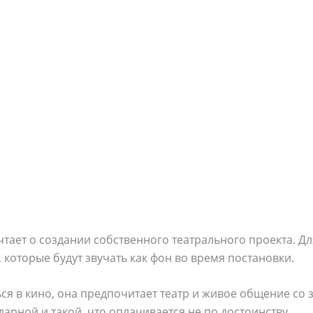
чтает о создании собственного театрального проекта. Д
 которые будут звучать как фон во время постановки.
ся в кино, она предпочитает театр и живое общение со 
дарной и такой, что оплачивается не по достоинству.