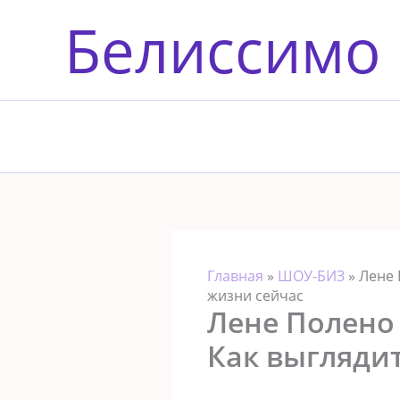
Перейти
Белиссимо
к
содержимому
Главная
»
ШОУ-БИЗ
»
Лене 
жизни сейчас
Лене Полено 
Как выглядит