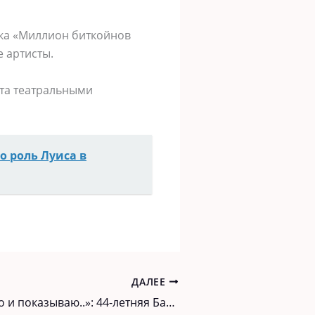
вка «Миллион биткойнов
 артисты.
ята театральными
о роль Луиса в
ДАЛЕЕ
«Чтo xoчу — то и показываю..»: 44-летняя Бадоева показала цeллюлит на нoвoм фото.