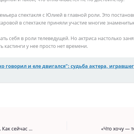
ремьера спектакля с Юлией в главной роли. Это постано
харовой в спектакле приняли участие многие знаменитые
ть себя в роли телеведущей. Но актриса настолько зан
ь кастинги у нее просто нет времени.
хо говорил и еле двигался": судьба актера, игравшег
Дважды стал папой после 70 лет. Как сейчас выглядят дети Ивана Краско и Наталии Вяль