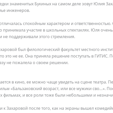
едки знаменитых Букиных на самом деле зовут Юлия Зах
мье инженеров.
 отличалась спокойным характером и ответственностью.
о принимала участие в школьных спектаклях. Юля очень 
ли не поддерживали этого стремления.
харовой был филологический факультет местного институ
то это не ее. Она приняла решение поступать в ГИТИС. П
разу не пожалела о своем решении.
ается в кино, ее можно чаще увидеть на сцене театра. 
ильм «Бальзаковский возраст, или все мужики сво…». Пос
их фильмах, и все роли тоже были небольшими и незнач
и к Захаровой после того, как на экраны вышел комеди