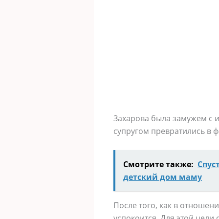
Захарова была замужем с 
супругом превратились в ф
Смотрите также:
Спус
детский дом маму
После того, как в отношен
успокоится. Для этой цели 