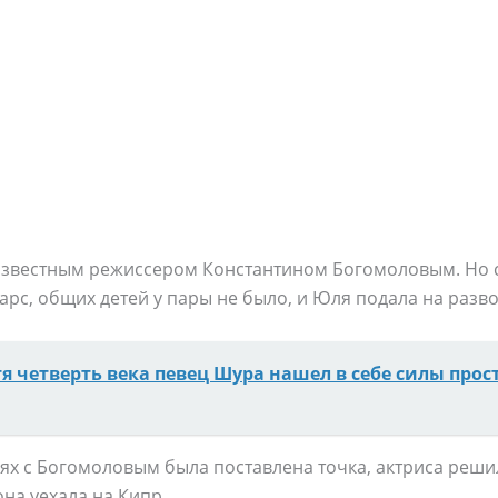
известным режиссером Константином Богомоловым. Но 
арс, общих детей у пары не было, и Юля подала на разво
тя четверть века певец Шура нашел в себе силы прос
иях с Богомоловым была поставлена точка, актриса решил
она уехала на Кипр.