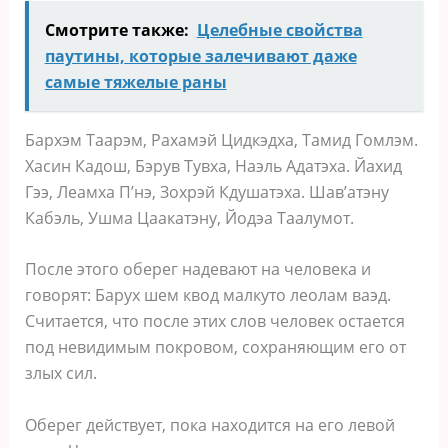
Смотрите также:
Целебные свойства
паутины, которые залечивают даже
самые тяжелые раны
Бархэм Таарэм, Рахамэй Цидкэдха, Тамид Гомлэм.
Хасин Кадош, Бэрув Тувха, Наэль Адатэха. Йахид
Гээ, Леамха П’нэ, Зохрэй Кдушатэха. Шав’атэну
Кабэль, Ушма Цаакатэну, Йодэа Таалумот.
После этого оберег надевают на человека и
говорят: Барух шем квод малкуто леолам ваэд.
Считается, что после этих слов человек остается
под невидимым покровом, сохраняющим его от
злых сил.
Оберег действует, пока находится на его левой