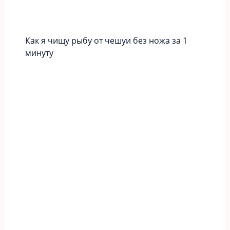
Как я чищу рыбу от чешуи без ножа за 1
минуту