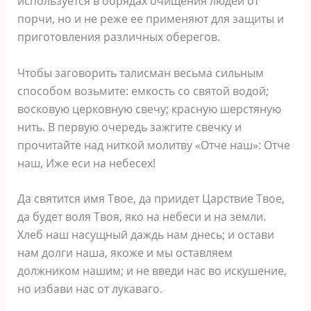
используется в обрядах очищения людей от
порчи, но и не реже ее применяют для защиты и
приготовления различных оберегов.
Чтобы заговорить талисман весьма сильным
способом возьмите: емкость со святой водой;
восковую церковную свечу; красную шерстяную
нить. В первую очередь зажгите свечку и
прочитайте над ниткой молитву «Отче наш»: Отче
наш, Иже еси на небесех!
Да святится имя Твое, да приидет Царствие Твое,
да будет воля Твоя, яко на небеси и на земли.
Хлеб наш насущный даждь нам днесь; и остави
нам долги наша, якоже и мы оставляем
должником нашим; и не введи нас во искушение,
но избави нас от лукаваго.