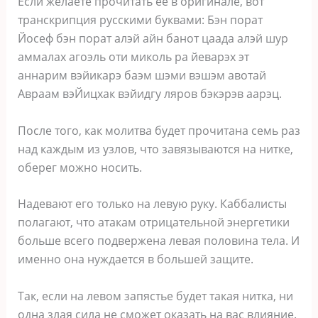
Если желаете прочитать ее в оригинале, вот
транскрипция русскими буквами: Бэн порат
Йосеф бэн порат алэй айн банот цаада алэй шур
аммалах агоэль оти миколь ра йеварэх эт
аннарим вэйикарэ баэм шэми вэшэм авотай
Авраам вэЙицхак вэйидгу ляров бэкэрэв аарэц.
После того, как молитва будет прочитана семь раз
над каждым из узлов, что завязываются на нитке,
оберег можно носить.
Надевают его только на левую руку. Каббалисты
полагают, что атакам отрицательной энергетики
больше всего подвержена левая половина тела. И
именно она нуждается в большей защите.
Так, если на левом запястье будет такая нитка, ни
одна злая сила не сможет оказать на вас влияние.