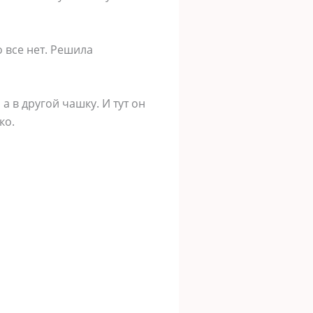
 все нет. Решила
а в другой чашку. И тут он
ко.