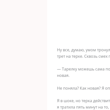
Ну все, думаю, умом трону
трет на терке. Сквозь смех
— Тарелку можешь сама поте
новая.
Не поняла? Как новая? Я о
Я в шоке, но терка действи
я тратила пять минут на то