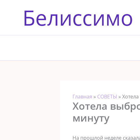
Перейти
Белиссимо
к
содержимому
Главная
»
СОВЕТЫ
»
Хотела
Хотела выбро
минуту
На прошлой неделе сказала 