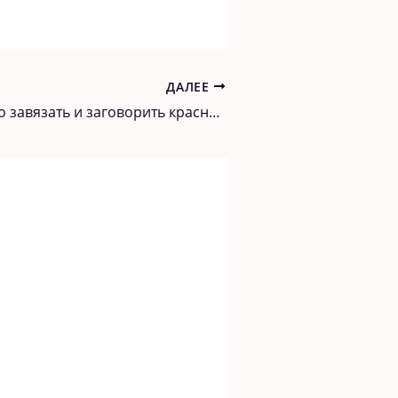
ДАЛЕЕ
Как правильно завязать и заговорить красную нить, чтобы защищала от сглаза, порчи и зависти