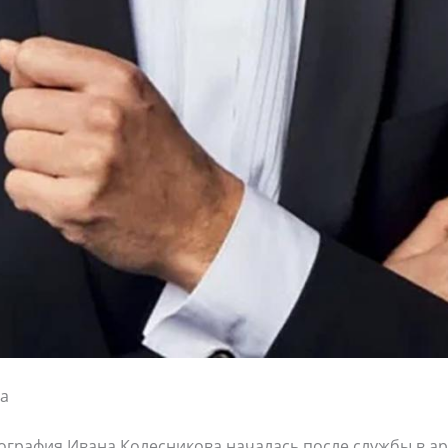
а
ография Ивана Колесникова началась после службы в а