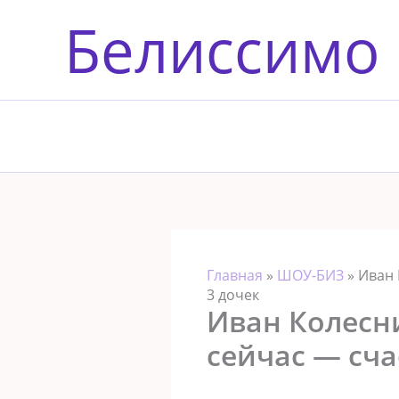
Перейти
Белиссимо
к
содержимому
Главная
»
ШОУ-БИЗ
»
Иван 
3 дочек
Иван Колесни
сейчас — сча