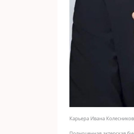
Карьера Ивана Колесников
Полноценная актерская би