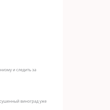
низму и следить за
Высушенный виноград уже