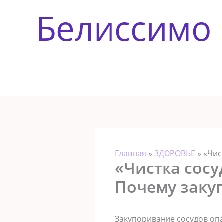
Перейти
Белиссимо
к
содержимому
Главная
»
ЗДОРОВЬЕ
»
«Чис
«Чистка сосу
Почему заку
Закупоривание сосудов опа