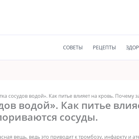
СОВЕТЫ
РЕЦЕПТЫ
ЗДОР
тка сосудов водой». Как питье влияет на кровь. Почему 
дов водой». Как питье влия
пориваются сосуды.
сная вещь, ведь это приводит к тромбозу, инфаркту и а