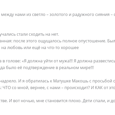
е между нами из светло – золотого и радужного сияния –
учались стали сходить на нет.
анная: после этого ощущалось полное опустошение. Был
 на любовь или ещё на что-то хорошее
в голове: «Я должна уйти от мужа!!! Я должна развестись!
гда было её подтверждение в реальном мире!!!
 надоело. И я обратилась к Матушке Макошь с просьбой
 ЧТО со мной, вернее, с нами – происходит? И КАК от эт
ве. И вот ночью, мне становится плохо. Дети спали, и 