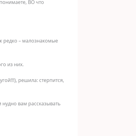
 понимаете, ВО что
уж редко – малознакомые
го из них.
гой!!!), решила: стерпится,
 и нудно вам рассказывать