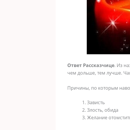
Ответ Рассказчице
. Из н
чем дольше, тем лучше. Ча
Причины, по которым наво
Зависть
Злость, обида
Желание отомстить