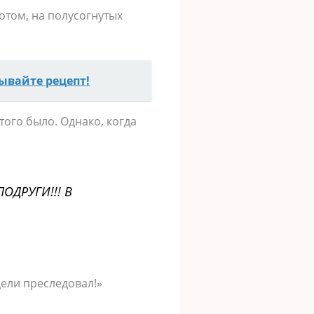
потом, на полусогнутых
ывайте рецепт!
 того было. Однако, когда
ОДРУГИ!!! В
цели преследовал!»