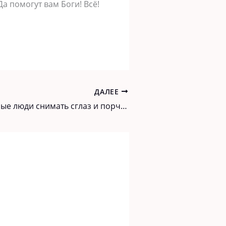
а помогут вам Боги! Всё!
ДАЛЕЕ
Научили добрые люди снимать сглаз и порчу самостоятельно сырым яйцом. Оказалось все проще простого!