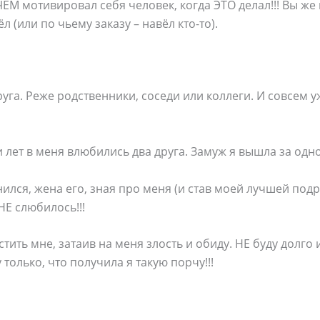
ЧЕМ мотивировал себя человек, когда ЭТО делал!!! Вы же
л (или по чьему заказу – навёл кто-то).
руга. Реже родственники, соседи или коллеги. И совсем 
 лет в меня влюбились два друга. Замуж я вышла за одно
ился, жена его, зная про меня (и став моей лучшей подру
НЕ слюбилось!!!
мстить мне, затаив на меня злость и обиду. НЕ буду долго
только, что получила я такую порчу!!!