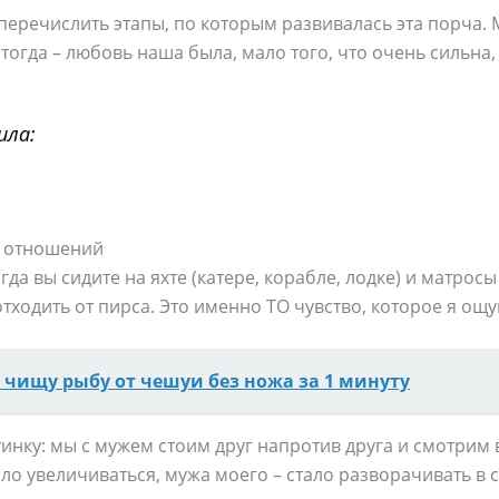
перечислить этапы, по которым развивалась эта порча.
А, тогда – любовь наша была, мало того, что очень сильна
ила:
а отношений
да вы сидите на яхте (катере, корабле, лодке) и матрос
тходить от пирса. Это именно ТО чувство, которое я ощ
я чищу рыбу от чешуи без ножа за 1 минуту
ртинку: мы с мужем стоим друг напротив друга и смотрим в
ло увеличиваться, мужа моего – стало разворачивать в