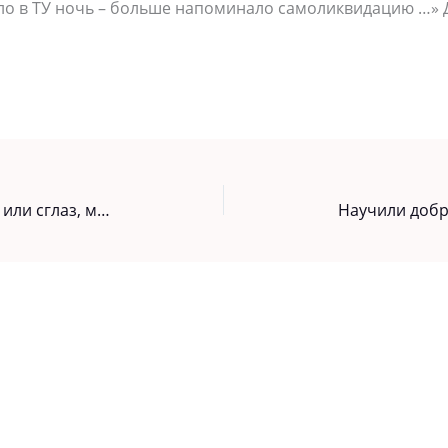
ло в ТУ ночь – больше напоминало самоликвидацию …» Д
Определить, есть ли у вас порча или сглаз, можно самостоятельно. Метод с обычным куриным яйцом