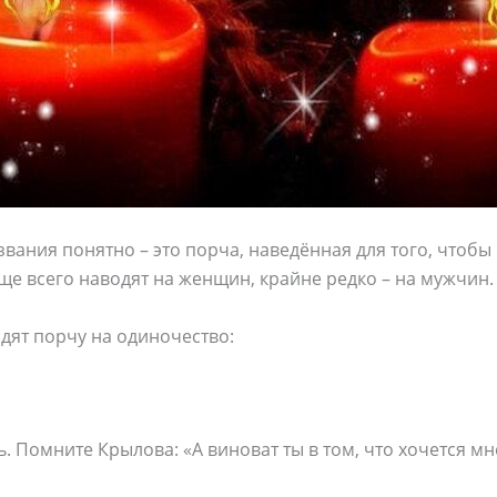
азвания понятно – это порча, наведённая для того, чтобы
ще всего наводят на женщин, крайне редко – на мужчин.
дят порчу на одиночество:
. Помните Крылова: «А виноват ты в том, что хочется мн