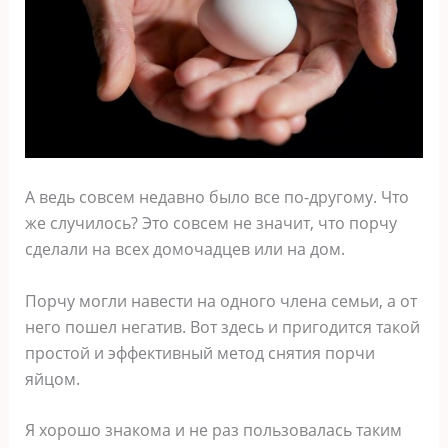
А ведь совсем недавно было все по-другому. Что
же случилось? Это совсем не значит, что порчу
сделали на всех домочадцев или на дом.
Порчу могли навести на одного члена семьи, а от
него пошел негатив. Вот здесь и пригодится такой
простой и эффективный метод снятия порчи
яйцом.
Я хорошо знакома и не раз пользовалась таким