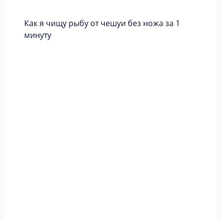
Как я чищу рыбу от чешуи без ножа за 1
минуту