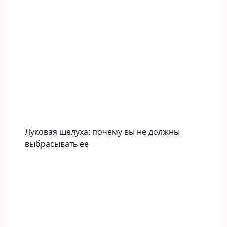
Луковая шелуха: почему вы не должны
выбрасывать ее