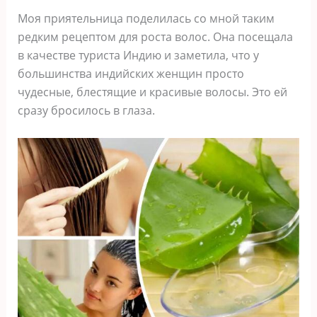
Моя приятельница поделилась со мной таким
редким рецептом для роста волос. Она посещала
в качестве туриста Индию и заметила, что у
большинства индийских женщин просто
чудесные, блестящие и красивые волосы. Это ей
сразу бросилось в глаза.