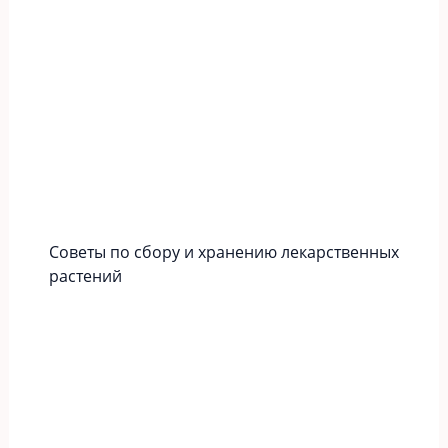
Советы по сбору и хранению лекарственных
растений