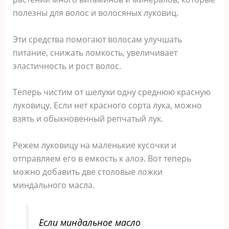
полезны для волос и волосяных луковиц.
Эти средства помогают волосам улучшать
питание, снижать ломкость, увеличивает
эластичность и рост волос.
Теперь чистим от шелухи одну среднюю красную
луковицу. Если нет красного сорта лука, можно
взять и обыкновенный репчатый лук.
Режем луковицу на маленькие кусочки и
отправляем его в емкость к алоэ. Вот теперь
можно добавить две столовые ложки
миндального масла.
Если миндальное масло