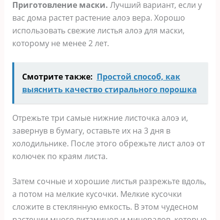
Приготовление маски.
Лучший вариант, если у
вас дома растет растение алоэ вера. Хорошо
использовать свежие листья алоэ для маски,
которому не менее 2 лет.
Смотрите также:
Простой способ, как
выяснить качество стирального порошка
Отрежьте три самые нижние листочка алоэ и,
завернув в бумагу, оставьте их на 3 дня в
холодильнике. После этого обрежьте лист алоэ от
колючек по краям листа.
Затем сочные и хорошие листья разрежьте вдоль,
а потом на мелкие кусочки. Мелкие кусочки
сложите в стеклянную емкость. В этом чудесном
растении много витаминов и минералов, которые