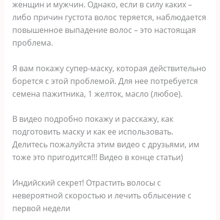
женщин и мужчин. Однако, если в силу каких –
либо причин густота волос теряется, наблюдается
повышенное выпадение волос – это настоящая
проблема.
Я вам покажу супер-маску, которая действительно
борется с этой проблемой. Для нее потребуется
семена пажитника, 1 желток, масло (любое).
В видео подробно покажу и расскажу, как
подготовить маску и как ее использовать.
Делитесь пожалуйста этим видео с друзьями, им
тоже это пригодится!!! Видео в конце статьи)
Индийский секрет! Отрастить волосы с
невероятной скоростью и лечить облысение с
первой недели