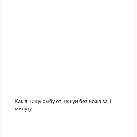
Как я чищу рыбу от чешуи без ножа за 1
минуту