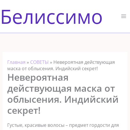
Перейти
Белиссимо
к
содержимому
Главная
»
СОВЕТЫ
»
Невероятная действующая
маска от облысения. Индийский секрет!
Невероятная
действующая маска от
облысения. Индийский
секрет!
Густые, красивые волосы – предмет гордости для