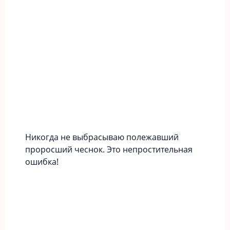
Никогда не выбрасываю полежавший
проросший чеснок. Это непростительная
ошибка!