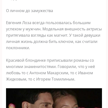
О личном до замужества
Евгения Лоза всегда пользовалась большим
успехом у мужчин. Модельная внешность актрисы
притягивала взгляды как магнит. У такой девушки
личная жизнь должна бить ключом, как считали
поклонники.
Красивой блондинке приписывали романы со
многими знаменитостями. Говорили, что у неё
любовь то с Антоном Макарским, то с Иваном
Жидковым, то с Игорем Томилиным.