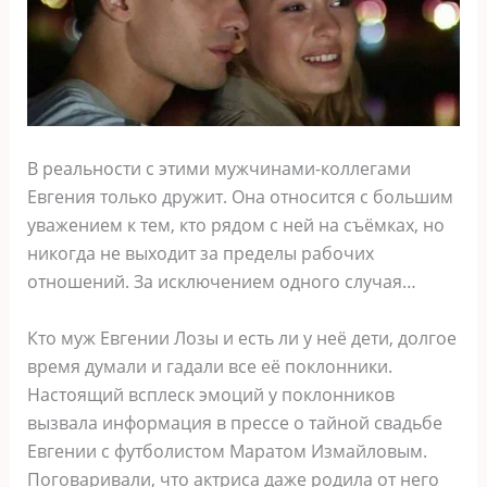
В реальности с этими мужчинами-коллегами
Евгения только дружит. Она относится с большим
уважением к тем, кто рядом с ней на съёмках, но
никогда не выходит за пределы рабочих
отношений. За исключением одного случая…
Кто муж Евгении Лозы и есть ли у неё дети, долгое
время думали и гадали все её поклонники.
Настоящий всплеск эмоций у поклонников
вызвала информация в прессе о тайной свадьбе
Евгении с футболистом Маратом Измайловым.
Поговаривали, что актриса даже родила от него