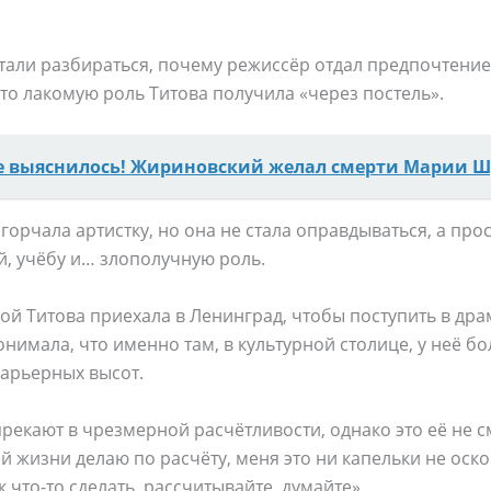
тали разбираться, почему режиссёр отдал предпочтение
дто лакомую роль Титова получила «через постель».
е выяснилось! Жириновский желал смерти Марии 
горчала артистку, но она не стала оправдываться, а про
й, учёбу и… злополучную роль.
угой Титова приехала в Ленинград, чтобы поступить в др
онимала, что именно там, в культурной столице, у неё 
карьерных высот.
упрекают в чрезмерной расчётливости, однако это её не 
ей жизни делаю по расчёту, меня это ни капельки не оско
к что-то сделать, рассчитывайте, думайте».