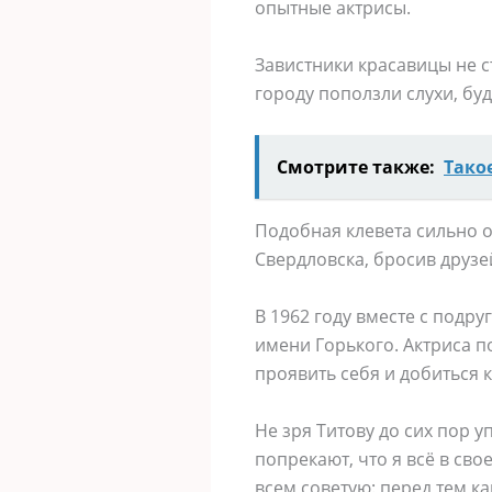
опытные актрисы.
Завистники красавицы не с
городу поползли слухи, бу
Смотрите также:
Тако
Подобная клевета сильно о
Свердловска, бросив друзе
В 1962 году вместе с подр
имени Горького. Актриса п
проявить себя и добиться 
Не зря Титову до сих пор 
попрекают, что я всё в сво
всем советую: перед тем ка