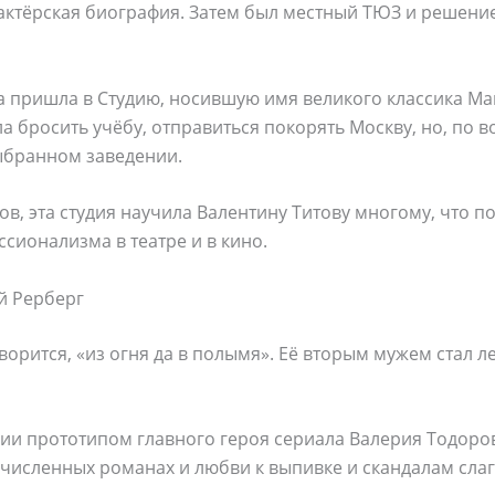
 актёрская биография. Затем был местный ТЮЗ и решение
а пришла в Студию, носившую имя великого классика Ма
а бросить учёбу, отправиться покорять Москву, но, по в
ыбранном заведении.
ов, эта студия научила Валентину Титову многому, что п
сионализма в театре и в кино.
й Рерберг
оворится, «из огня да в полымя». Её вторым мужем стал 
ии прототипом главного героя сериала Валерия Тодоров
численных романах и любви к выпивке и скандалам слаг