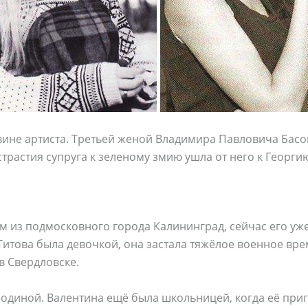
вине артиста. Третьей женой Владимира Павловича Басов
страстия супруга к зеленому змию ушла от него к Георги
м из подмосковного города Калининград, сейчас его уж
Титова была девочкой, она застала тяжёлое военное вре
в Свердловске.
 родиной. Валентина ещё была школьницей, когда её при