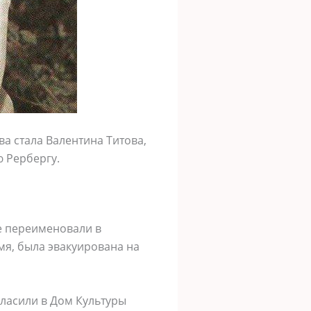
а стала Валентина Титова,
ю Рербергу.
е переименовали в
мя, была эвакуирована на
гласили в Дом Культуры