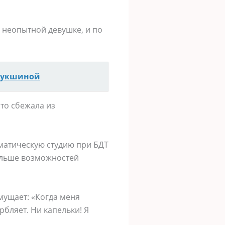
 неопытной девушке, и по
Шукшиной
сто сбежала из
аматическую студию при БДТ
больше возможностей
смущает: «Когда меня
рбляет. Ни капельки! Я