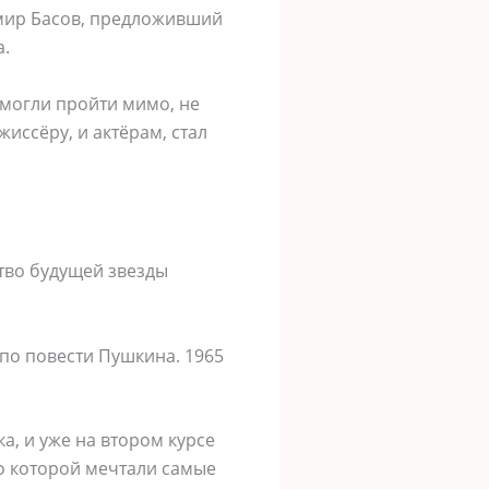
имир Басов, предложивший
а.
могли пройти мимо, не
жиссёру, и актёрам, стал
ство будущей звезды
по повести Пушкина. 1965
а, и уже на втором курсе
о которой мечтали самые