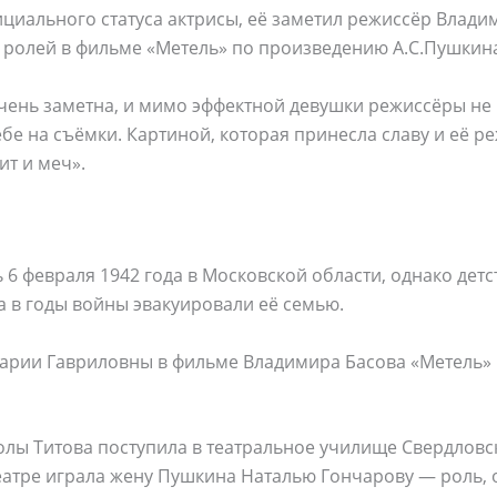
ициального статуса актрисы, её заметил режиссёр Влад
х ролей в фильме «Метель» по произведению А.С.Пушкин
чень заметна, и мимо эффектной девушки режиссёры не 
ебе на съёмки. Картиной, которая принесла славу и её ре
т и меч».
 6 февраля 1942 года в Московской области, однако дет
а в годы войны эвакуировали её семью.
Марии Гавриловны в фильме Владимира Басова «Метель» 
лы Титова поступила в театральное училище Свердловск
еатре играла жену Пушкина Наталью Гончарову — роль, 