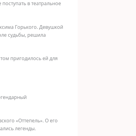
 поступать в театральное
ксима Горького. Девушкой
оле судьбы, решила
отом пригодилось ей для
легендарный
ского «Оттепель». О его
ались легенды.