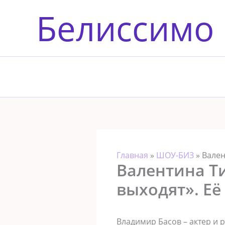
Перейти
Белиссимо
к
содержимому
Главная
»
ШОУ-БИЗ
»
Вален
Валентина Ти
выходят». Её
Владимир Басов – актер и 