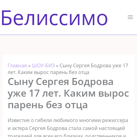
Перейти
Белиссимо
к
содержимому
Главная
»
ШОУ-БИЗ
»
Сыну Сергея Бодрова уже 17
лет. Каким вырос парень без отца
Сыну Сергея Бодрова
уже 17 лет. Каким вырос
парень без отца
Известие о гибели любимого многими режиссера
и актера Сергея Бодрова стала самой настоящей
трагедией для всех его близких, родственников и