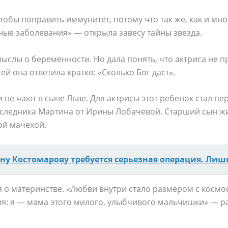
тобы поправить иммунитет, потому что так же, как и мно
ые заболевания» — открыла завесу тайны звезда.
ыслы о беременности. Но дала понять, что актриса не п
ей она ответила кратко: «Сколько Бог даст».
 не чают в сыне Льве. Для актрисы этот ребенок стал пе
аследника Мартина от Ирины Лобачевой. Старший сын жи
ой мачехой.
ну Костомарову требуется серьезная операция. Лишь
я о материнстве. «Любви внутри стало размером с космо
я: я — мама этого милого, улыбчивого мальчишки» — ра