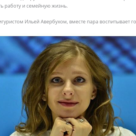
ь работу и семейную жизнь.
фигуристом Ильей Авербухом, вместе пара воспитывает г