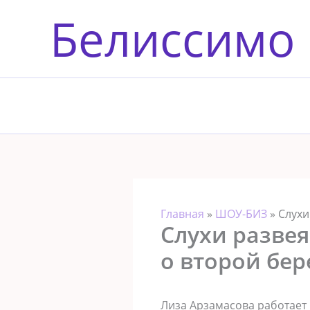
Перейти
Белиссимо
к
содержимому
Главная
»
ШОУ-БИЗ
»
Слухи
Слухи развея
о второй бе
Лиза Арзамасова работает н