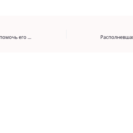
Никита просил богатого соседа помочь его больной маме, но тот прогнал его. Вскоре богач сам обратился к нему за помощью