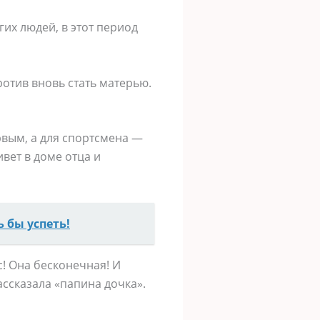
гих людей, в этот период
ротив вновь стать матерью.
рвым, а для спортсмена —
вет в доме отца и
 бы успеть!
с! Она бесконечная! И
ссказала «папина дочка».