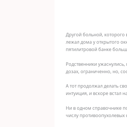
Другой больной, которого 
лежал дома у открытого ок
пятилитровой банке большо
Родственники ужаснулись, 
дозах, ограниченно, но, со
А тот продолжал делать св
интуиция, и вскоре встал 
Ни в одном справочнике по
числу противоопухолевых с