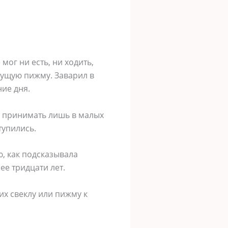
мог ни есть, ни ходить,
тущую пижму. Заварил в
ие дня.
о принимать лишь в малых
тупились.
ю, как подсказывала
ее тридцати лет.
х свеклу или пижму к