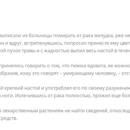
выписали из больницы помирать от рака желудка, уже не 
на и вдруг, встрепенувшись, попросил принести ему цве
й пучок травы и с жадностью выпил весь настой в течен
принялись говорить о том, что пижма ядовита, ее можн
образив, кому это говорят – умирающему человеку, – отс
ой крепкий настой и употреблял его по своему разумени
на ноги. Излечившись от рака полностью, прожил еще бол
 лекарственным растениям не найти сведений, относящи
редств.