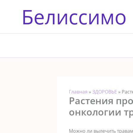
Перейти
Белиссимо
к
содержимому
Главная
»
ЗДОРОВЬЕ
»
Раст
Растения про
онкологии т
Можно ли вылечить травами