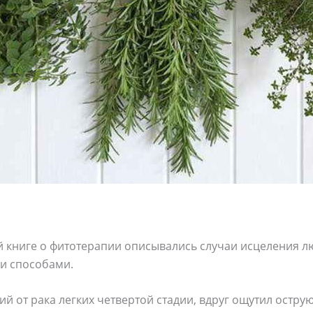
й книге о фитотерапии описывались случаи исцеления л
и способами.
й от рака легких четвертой стадии, вдруг ощутил острую