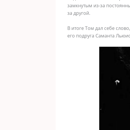
замкнутым из-за постоянны
за другой.
В итоге Том дал себе слово
его подруга Саманта Льюис