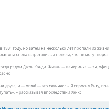
 1981 году, но затем на несколько лет пропали из жизни 
ы» они снова встретились и поняли, что не могут пороз
огда рядом Джон Кэнди. Жизнь — вечеринка — эй, официа
десно.
на друга, и — опля! — это случилось. Я спросил Риту, по-
упать», – рассказывал впоследствии Хэнкс.
я Ивлеева показала архивные фото: незамысловатая