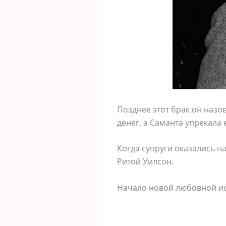
Позднее этот брак он назо
денег, а Саманта упрекала е
Когда супруги оказались на
Ритой Уилсон.
Начало новой любовной и