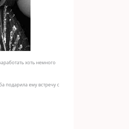
заработать хоть немного
ба подарила ему встречу с