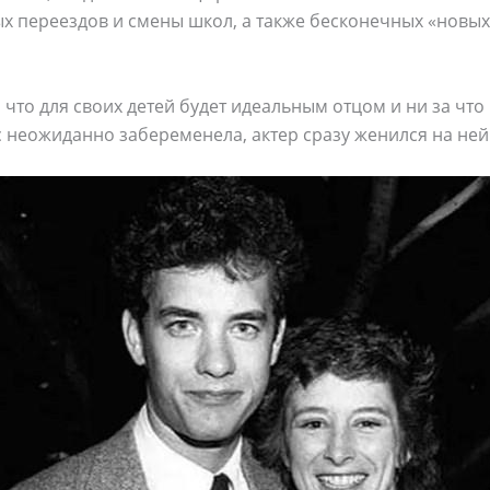
х переездов и смены школ, а также бесконечных «новых
, что для своих детей будет идеальным отцом и ни за что
 неожиданно забеременела, актер сразу женился на ней