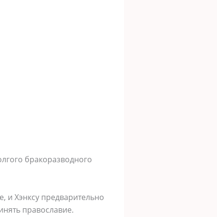
долгого бракоразводного
е, и Хэнксу предварительно
инять православие.