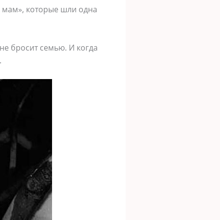
 мам», которые шли одна
 не бросит семью. И когда
.