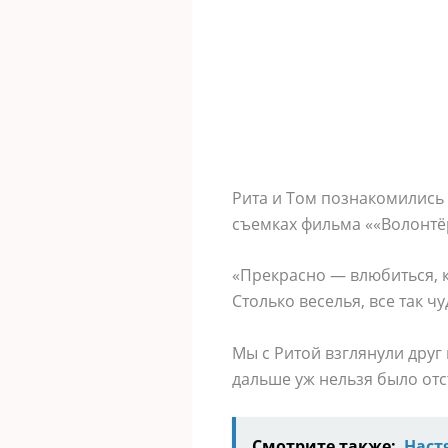
Рита и Том познакомились в
съемках фильма ««Волонтёр
«Прекрасно — влюбиться, к
Столько веселья, все так чу
Мы с Ритой взглянули друг 
дальше уж нельзя было отст
Смотрите также:
Наст