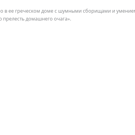
но в ее греческом доме с шумными сборищами и умение
ю прелесть домашнего очага».